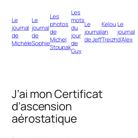
Aller
Les
au
Les
Le
Le
mots
contenu
photos
Le
Kelou
Le
journal
journal
du
de
journal
an
journal
de
de
jour
Michel
de Jeff
Treizh
d’Alex
Michèle
Sophie
de
Stoupak
Guy
J’ai mon Certificat
d’ascension
aérostatique