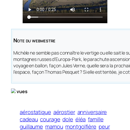
Note du webmestre
Michèle ne semble pas connaître le vertige ou elle sait le 
montagnes russes d’Europa-Park, le parachute ascension
voyage en ballon, façon Jules Verne, quelle sera la procha
l’espace, façon Thomas Pesquet ? Si elle est tentée, je cot
vues
aérostatique
aérostier
anniversaire
cadeau
courage
dole
éléa
famille
guillaume
mamou
montgolfière
peur