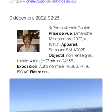
Écrit par
Michèle Coulon
dans
Photos du jour
9 décembre 2022, 02:23
© Photo Michèle Coulon.
Prise de vue:
Dimanche
18 septembre 2022, à
18 h 31.
Appareil:
Samsung SM-A202F
Objectif:
non renseigné ;
focale: 4 mm (=27 mm en 24×36).
Exposition:
Auto, normale, 1/866 s, F/1.9,
ISO 40.
Flash:
non